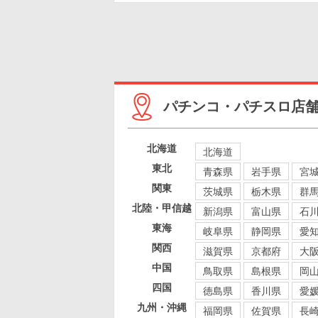
パチンコ・パチスロ店
北海道
北海道
東北
青森県
岩手県
宮
関東
茨城県
栃木県
群
北陸・甲信越
新潟県
富山県
石
東海
岐阜県
静岡県
愛
関西
滋賀県
京都府
大
中国
鳥取県
島根県
岡
四国
徳島県
香川県
愛
九州・沖縄
福岡県
佐賀県
長