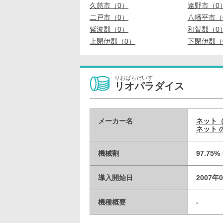
久慈市（0）
遠野市（0
二戸市（0）
八幡平市（
紫波郡（0）
和賀郡（0
上閉伊郡（0）
下閉伊郡（
りおぱらだいす
リオパラダイス
メーカー名
ネット
ネット 
機械割
97.75%
導入開始日
2007年
機種概要
-