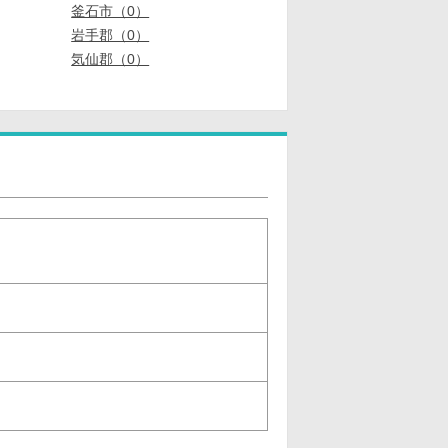
釜石市（0）
岩手郡（0）
気仙郡（0）