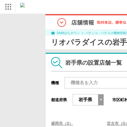
パチンコ・パチスロ機種情報
DMMぱちタウン
リオパラダイスの岩手
岩手県の設置店舗一覧
機種
都道府県
市区町
盛岡市（0）
宮古市（0