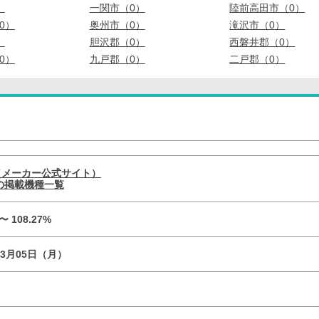
）
一関市（0）
陸前高田市（0）
0）
奥州市（0）
滝沢市（0）
）
胆沢郡（0）
西磐井郡（0）
0）
九戸郡（0）
二戸郡（0）
（メーカー公式サイト）
の掲載機種一覧
 〜 108.27%
03月05日（月）