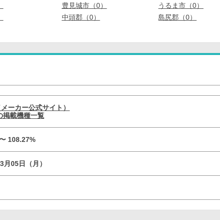
）
豊見城市（0）
うるま市（0）
）
中頭郡（0）
島尻郡（0）
（メーカー公式サイト）
の掲載機種一覧
 〜 108.27%
03月05日（月）