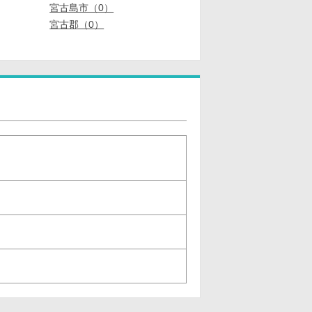
宮古島市（0）
宮古郡（0）