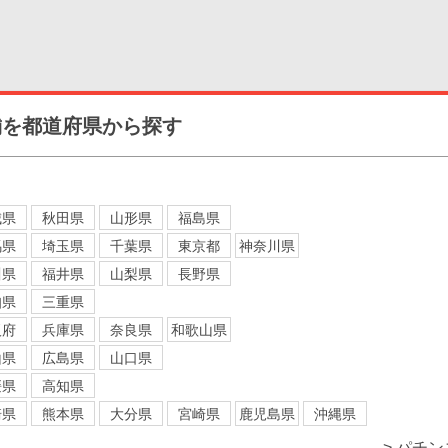
舗を都道府県から探す
城県
秋田県
山形県
福島県
馬県
埼玉県
千葉県
東京都
神奈川県
川県
福井県
山梨県
長野県
知県
三重県
阪府
兵庫県
奈良県
和歌山県
山県
広島県
山口県
媛県
高知県
崎県
熊本県
大分県
宮崎県
鹿児島県
沖縄県
> パチ