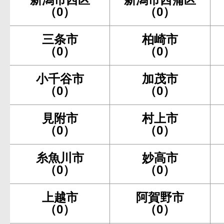
（0）
（0）
三条市
柏崎市
（0）
（0）
小千谷市
加茂市
（0）
（0）
見附市
村上市
（0）
（0）
糸魚川市
妙高市
（0）
（0）
上越市
阿賀野市
（0）
（0）