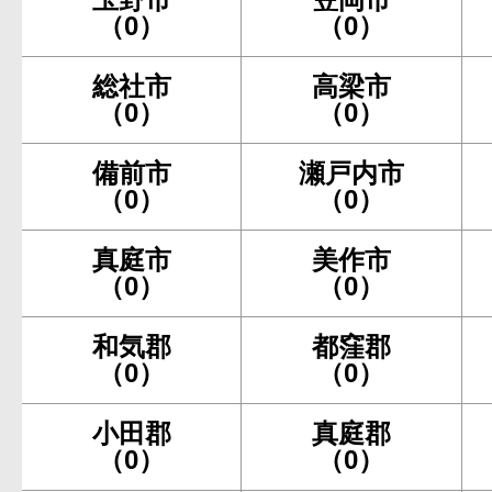
（0）
（0）
総社市
高梁市
（0）
（0）
備前市
瀬戸内市
（0）
（0）
真庭市
美作市
（0）
（0）
和気郡
都窪郡
（0）
（0）
小田郡
真庭郡
（0）
（0）