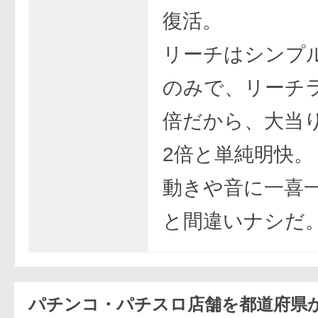
復活。
リーチはシンプ
のみで、リーチ
倍だから、大当
2倍と単純明快
動きや音に一喜
と間違いナシだ
パチンコ・パチスロ店舗を都道府県