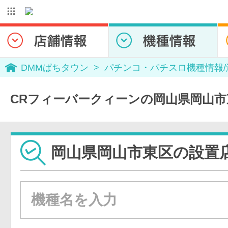
DMMぱちタウン
パチンコ・パチスロ機種情報
CRフィーバークィーンの岡山県岡山市
岡山県岡山市東区の設置