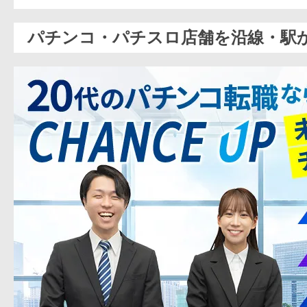
パチンコ・パチスロ店舗を沿線・駅