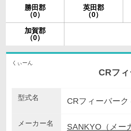
勝田郡
英田郡
（0）
（0）
加賀郡
（0）
くぃーん
CRフィーバ
型式名
CRフィーバーク
メーカー名
SANKYO（メ