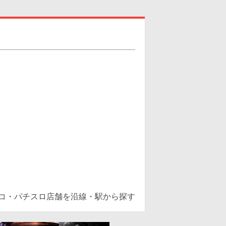
ンコ・パチスロ店舗を沿線・駅から探す