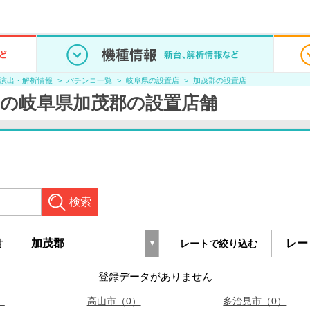
/演出・解析情報
パチンコ一覧
岐阜県の設置店
加茂郡の設置店
9の岐阜県加茂郡の設置店舗
検索
村
レートで絞り込む
登録データがありません
）
高山市（0）
多治見市（0）