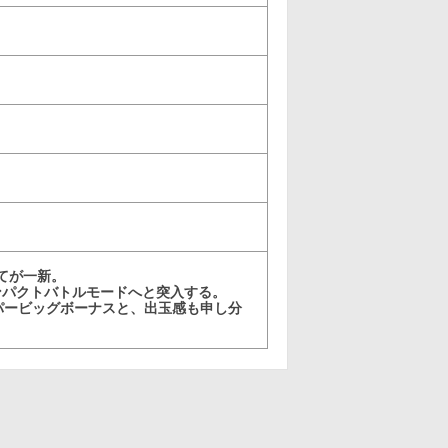
てが一新。
ンパクトバトルモードへと突入する。
ーパービッグボーナスと、出玉感も申し分