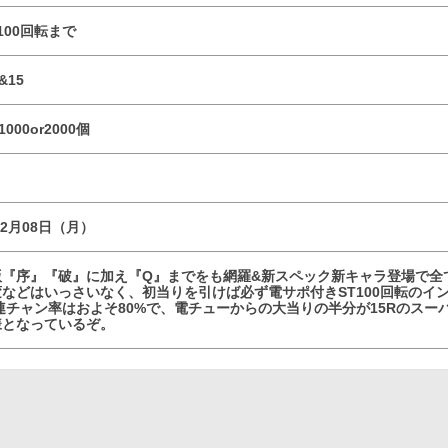
／100回転まで
&15
1000or2000個
12月08日（月）
版『序』『破』に加え『Q』までをも網羅&新スペック新キャラ登場で全
などはいっさいなく、初当りを引けば必ず電サポ付きST100回転のイ
連チャン率はおよそ80%で、電チューからの大当りの半分が15Rのス
様となっているぞ。