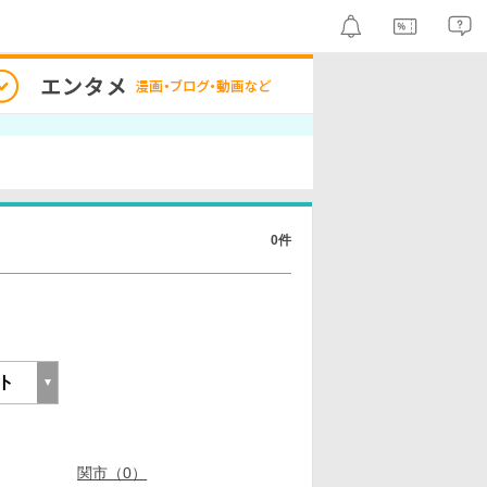
0件
関市（0）