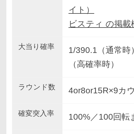
イト）
ビスティ の掲載
大当り確率
1/390.1（通常時）
（高確率時）
ラウンド数
4or8or15R×9
確変突入率
100%／100回