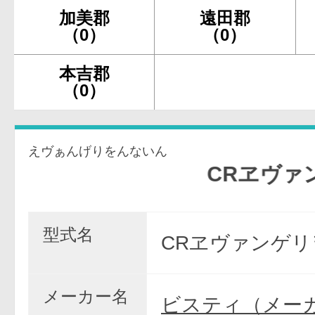
加美郡
遠田郡
（0）
（0）
本吉郡
（0）
えヴぁんげりをんないん
CRヱヴァンゲリ
型式名
CRヱヴァンゲリ
メーカー名
ビスティ（メー