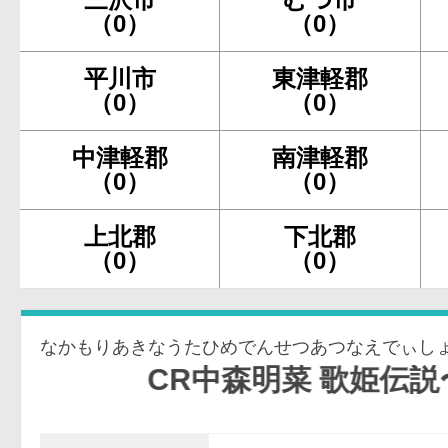
（0）
（0）
平川市
東津軽郡
（0）
（0）
中津軽郡
南津軽郡
（0）
（0）
上北郡
下北郡
（0）
（0）
なかもりあきなうたひめでんせつあつなえでぃし
CR中森明菜 歌姫伝説〜あつ菜EDITI