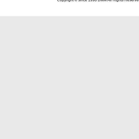
Copyright © since 1998 DMM All Rights Reserve