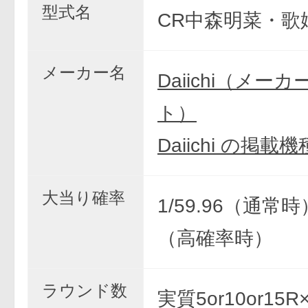
型式名
CR中森明菜・歌
メーカー名
Daiichi（メー
ト）
Daiichi の掲載
大当り確率
1/59.96（通常時）
（高確率時）
ラウンド数
実質5or10or15