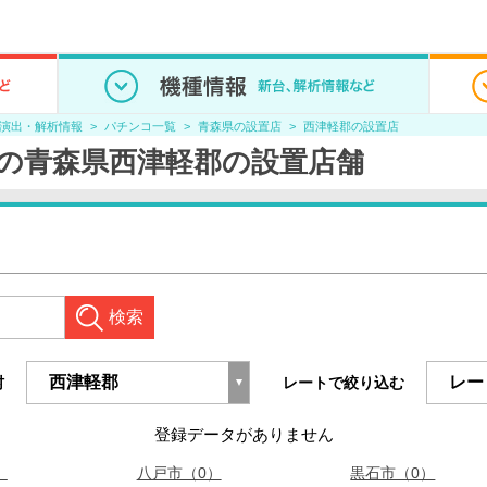
/演出・解析情報
パチンコ一覧
青森県の設置店
西津軽郡の設置店
ORGの青森県西津軽郡の設置店舗
検索
村
レートで絞り込む
登録データがありません
）
八戸市（0）
黒石市（0）