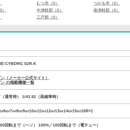
）
むつ市（0）
つがる市（0）
0）
中津軽郡（0）
南津軽郡（0）
）
三戸郡（0）
RE:CYBORG S2R-K
ギン（メーカー公式サイト）
ン の掲載機種一覧
.57（通常時） 1/43.92（高確率時）
or6or7or8or9or10or11or12or13or14or15or16R×1
／100回転まで（ヘソ） 100%／100回転まで（電チュー）