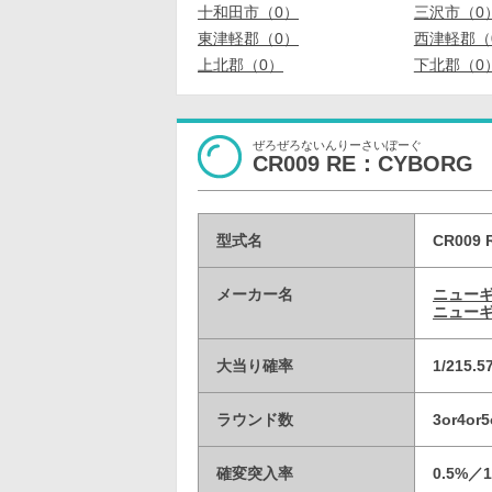
十和田市（0）
三沢市（0
東津軽郡（0）
西津軽郡（
上北郡（0）
下北郡（0
ぜろぜろないんりーさいぼーぐ
CR009 RE：CYBORG
型式名
CR009 
メーカー名
ニュー
ニューギ
大当り確率
1/215
ラウンド数
3or4or5
確変突入率
0.5%