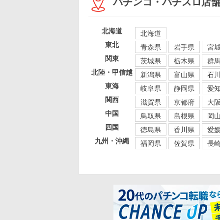
パチンコ・パチスロ店
北海道
北海道
東北
青森県
岩手県
宮
関東
茨城県
栃木県
群
北陸・甲信越
新潟県
富山県
石
東海
岐阜県
静岡県
愛
関西
滋賀県
京都府
大
中国
鳥取県
島根県
岡
四国
徳島県
香川県
愛
九州・沖縄
福岡県
佐賀県
長