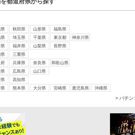
舗を都道府県から探す
城県
秋田県
山形県
福島県
馬県
埼玉県
千葉県
東京都
神奈川県
川県
福井県
山梨県
長野県
知県
三重県
阪府
兵庫県
奈良県
和歌山県
山県
広島県
山口県
媛県
高知県
崎県
熊本県
大分県
宮崎県
鹿児島県
沖縄県
> パチ