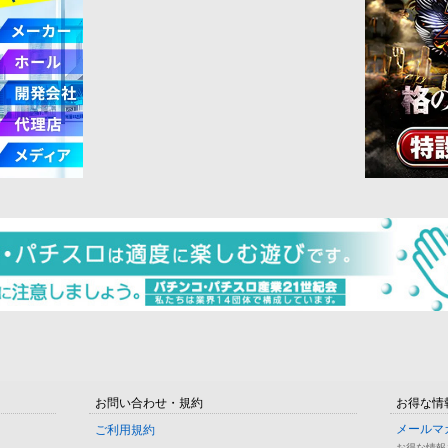
お問い合わせ・規約
お得な情
メールマ
ご利用規約
お得な情報