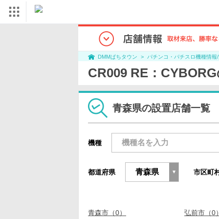
パチンコ・パチスロ機種情報
DMMぱちタウン
CR009 RE：CYB
青森県の設置店舗一覧
機種
都道府県
市区町
青森市（0）
弘前市（0