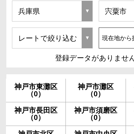
現在地から
登録データがありませ
神戸市東灘区
神戸市灘区
（0）
（0）
神戸市長田区
神戸市須磨区
（0）
（0）
神戸市北区
神戸市中央区