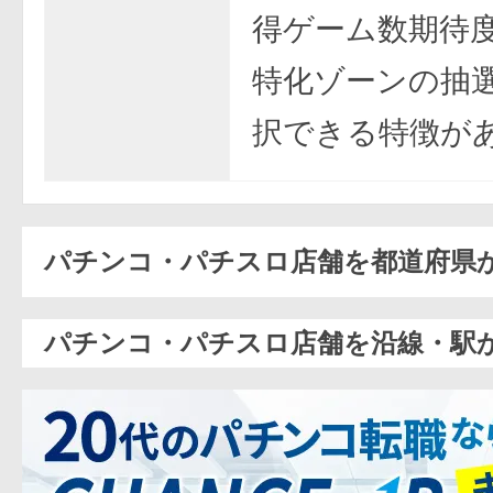
得ゲーム数期待
特化ゾーンの抽
択できる特徴が
パチンコ・パチスロ店舗を都道府県
パチンコ・パチスロ店舗を沿線・駅