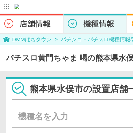
DMMぱちタウン
パチンコ・パチスロ機種情報
パチスロ黄門ちゃま 喝の熊本県水
熊本県水俣市の設置店舗