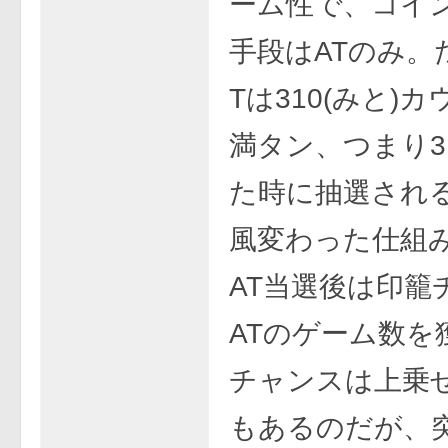
ーム性で、コイ
手段はATのみ。
Tは310(みと)
満タン、つまり3
た時に抽選され
風変わった仕組
AT当選後は印籠
ATのゲーム数を
チャンスは上乗
もあるのだが、