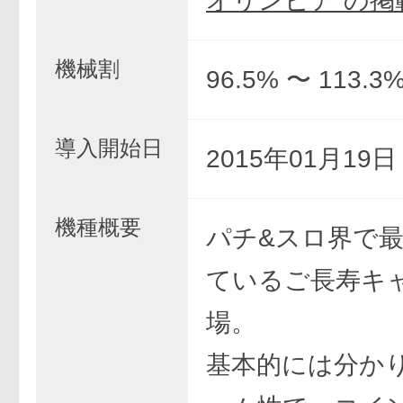
オリンピア の掲
機械割
96.5% 〜 113.3
導入開始日
2015年01月19
機種概要
パチ&スロ界で
ているご長寿キ
場。
基本的には分か