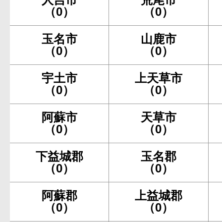
（0）
（0）
玉名市
山鹿市
（0）
（0）
宇土市
上天草市
（0）
（0）
阿蘇市
天草市
（0）
（0）
下益城郡
玉名郡
（0）
（0）
阿蘇郡
上益城郡
（0）
（0）