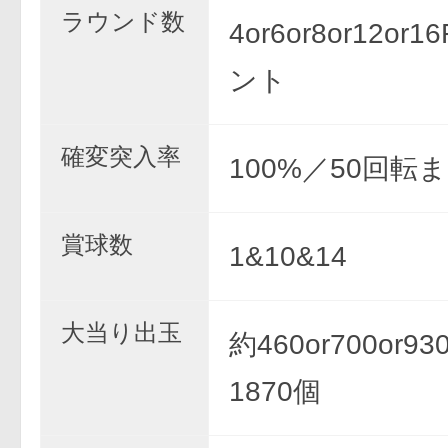
ラウンド数
4or6or8or12or
ント
確変突入率
100%／50回転
賞球数
1&10&14
大当り出玉
約460or700or930
1870個