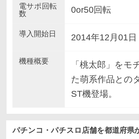
電サポ回転
0or50回転
数
導入開始日
2014年12月01
機種概要
「桃太郎」をモ
た萌系作品との
ST機登場。
パチンコ・パチスロ店舗を都道府県