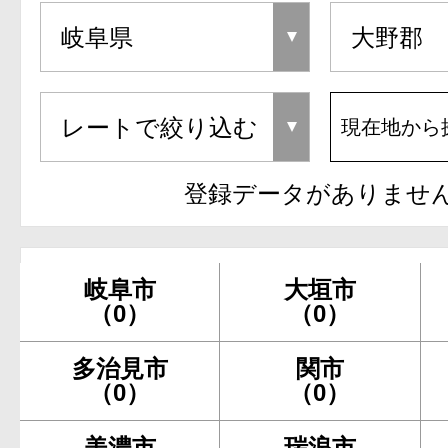
現在地から
登録データがありませ
岐阜市
大垣市
（0）
（0）
多治見市
関市
（0）
（0）
美濃市
瑞浪市