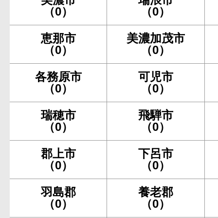
（0）
（0）
恵那市
美濃加茂市
（0）
（0）
各務原市
可児市
（0）
（0）
瑞穂市
飛騨市
（0）
（0）
郡上市
下呂市
（0）
（0）
羽島郡
養老郡
（0）
（0）