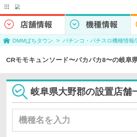
DMMぱちタウン
パチンコ・パチスロ機種情報
CRモモキュンソード〜パカパカ8〜の岐阜
岐阜県大野郡の設置店舗