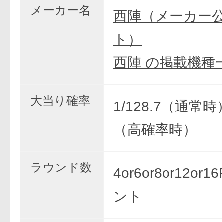
メーカー名
西陣（メーカー
ト）
西陣 の掲載機種
大当り確率
1/128.7（通常時）
（高確率時）
ラウンド数
4or6or8or12or
ント