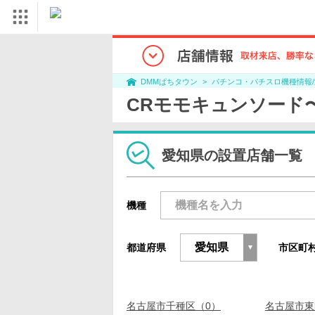
パチンコ・パチスロ機種情報
DMMぱちタウン
CRモモキュンソード
愛知県の設置店舗一覧
機種
都道府県
市区町
名古屋市千種区（0）
名古屋市東