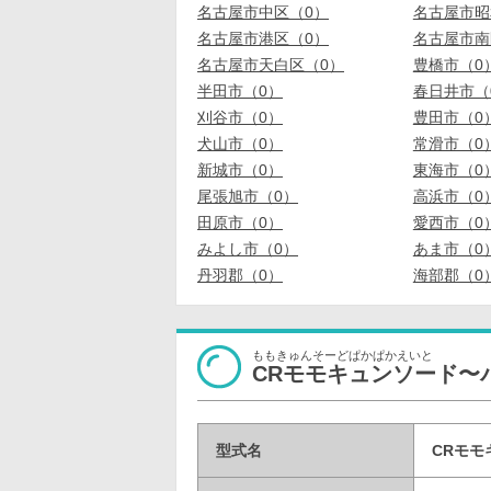
名古屋市中区（0）
名古屋市昭
名古屋市港区（0）
名古屋市南
名古屋市天白区（0）
豊橋市（0
半田市（0）
春日井市（
刈谷市（0）
豊田市（0
犬山市（0）
常滑市（0
新城市（0）
東海市（0
尾張旭市（0）
高浜市（0
田原市（0）
愛西市（0
みよし市（0）
あま市（0
丹羽郡（0）
海部郡（0
ももきゅんそーどぱかぱかえいと
CRモモキュンソード〜
型式名
CRモモ