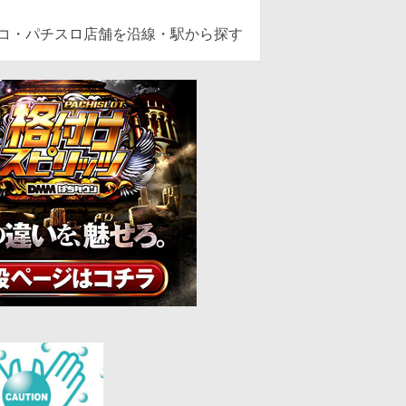
ンコ・パチスロ店舗を沿線・駅から探す