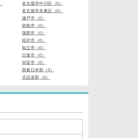
）
名古屋市中川区（0）
名古屋市名東区（0）
瀬戸市（0）
碧南市（0）
蒲郡市（0）
稲沢市（0）
知立市（0）
日進市（0）
弥富市（0）
西春日井郡（0）
北設楽郡（0）