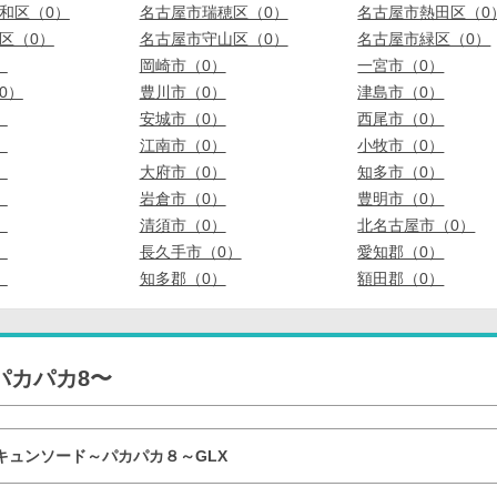
和区（0）
名古屋市瑞穂区（0）
名古屋市熱田区（0
区（0）
名古屋市守山区（0）
名古屋市緑区（0）
）
岡崎市（0）
一宮市（0）
0）
豊川市（0）
津島市（0）
）
安城市（0）
西尾市（0）
）
江南市（0）
小牧市（0）
）
大府市（0）
知多市（0）
）
岩倉市（0）
豊明市（0）
）
清須市（0）
北名古屋市（0）
）
長久手市（0）
愛知郡（0）
）
知多郡（0）
額田郡（0）
パカパカ8〜
キュンソード～パカパカ８～GLX