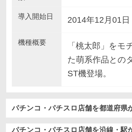
導入開始日
2014年12月01
機種概要
「桃太郎」をモ
た萌系作品との
ST機登場。
パチンコ・パチスロ店舗を都道府県
パチンコ・パチスロ店舗を沿線・駅