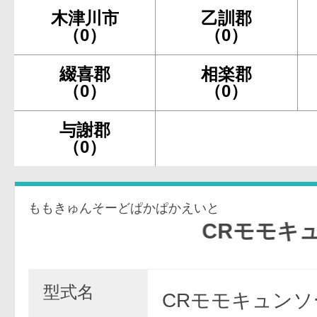
木津川市
乙訓郡
（0）
（0）
綴喜郡
相楽郡
（0）
（0）
与謝郡
（0）
ももきゅんそーどぱかぱかえいと
CRモモキュンソ
型式名
CRモモキュンソ