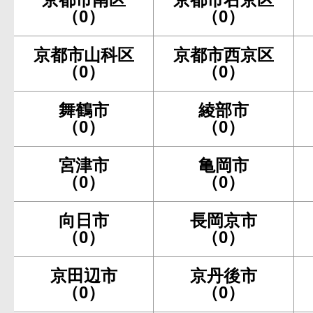
（0）
（0）
京都市山科区
京都市西京区
（0）
（0）
舞鶴市
綾部市
（0）
（0）
宮津市
亀岡市
（0）
（0）
向日市
長岡京市
（0）
（0）
京田辺市
京丹後市
（0）
（0）