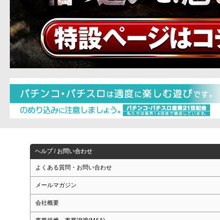
ヘルプ / お問い合わせ
よくある質問・お問い合わせ
メールマガジン
会社概要