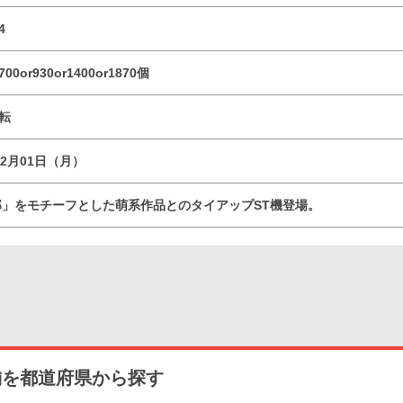
4
700or930or1400or1870個
回転
12月01日（月）
郎」をモチーフとした萌系作品とのタイアップST機登場。
舗を都道府県から探す