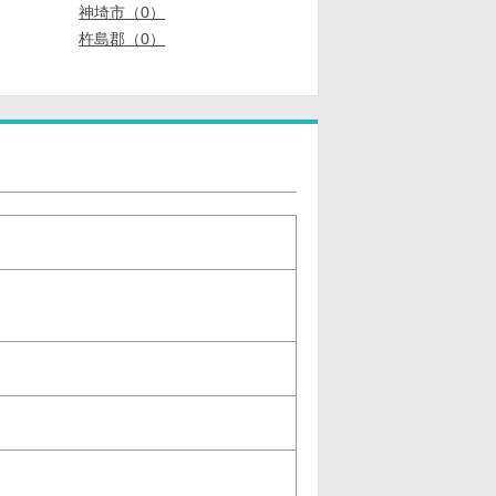
神埼市（0）
杵島郡（0）