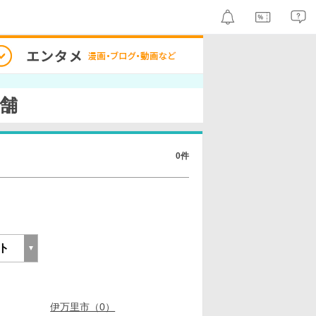
舗
0件
伊万里市（0）