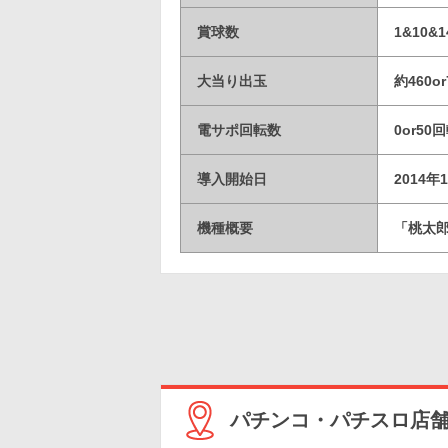
賞球数
1&10&1
大当り出玉
約460or
電サポ回転数
0or50
導入開始日
2014年
機種概要
「桃太
パチンコ・パチスロ店