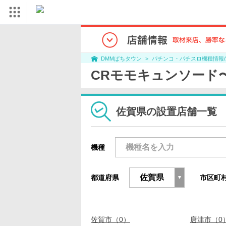
パチンコ・パチスロ機種情報
DMMぱちタウン
CRモモキュンソード
佐賀県の設置店舗一覧
機種
都道府県
市区町
佐賀市（0）
唐津市（0