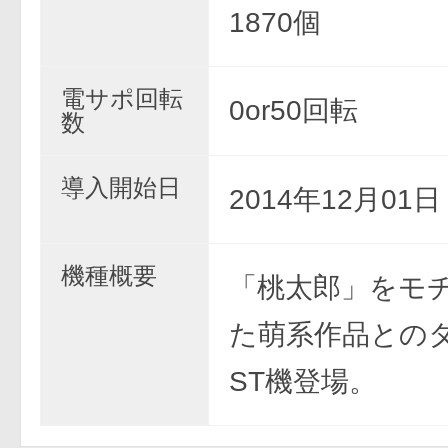
1870個
電サポ回転
0or50回転
数
導入開始日
2014年12月01
機種概要
「桃太郎」をモ
た萌系作品との
ST機登場。