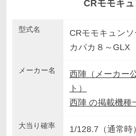
CRモモキュンソ
型式名
CRモモキュンソ
カパカ８～GLX
メーカー名
西陣（メーカー
ト）
西陣 の掲載機種
大当り確率
1/128.7（通常時）