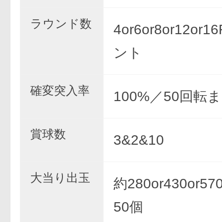
ラウンド数
4or6or8or12or
ント
確変突入率
100%／50回転
賞球数
3&2&10
大当り出玉
約280or430or570
50個