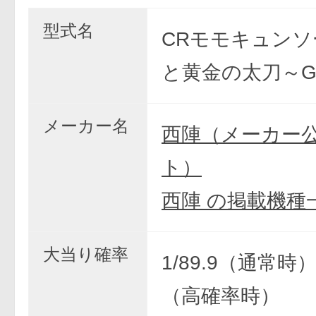
型式名
CRモモキュンソ
と黄金の太刀～G
メーカー名
西陣（メーカー
ト）
西陣 の掲載機種
大当り確率
1/89.9（通常時） 
（高確率時）