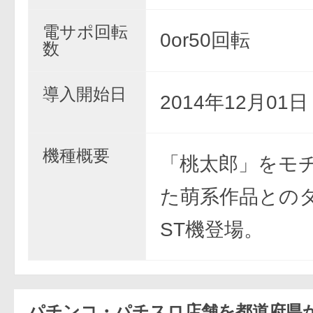
電サポ回転
0or50回転
数
導入開始日
2014年12月01
機種概要
「桃太郎」をモ
た萌系作品との
ST機登場。
パチンコ・パチスロ店舗を都道府県