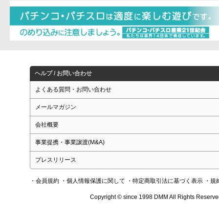
ヘルプ / お問い合わせ
よくある質問・お問い合わせ
メールマガジン
会社概要
事業提携・事業譲渡(M&A)
プレスリリース
・会員規約
・個人情報保護に関して
・特定商取引法に基づく表示
・規
Copyright © since 1998 DMM All Rights Reserve