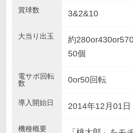
賞球数
3&2&10
大当り出玉
約280or430or570
50個
電サポ回転
0or50回転
数
導入開始日
2014年12月01
機種概要
「桃太郎」をモ