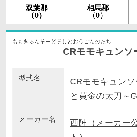
双葉郡
相馬郡
（0）
（0）
ももきゅんそーどほしとおうごんのたち
CRモモキュンソード〜
型式名
CRモモキュンソ
と黄金の太刀～G
メーカー名
西陣（メーカー