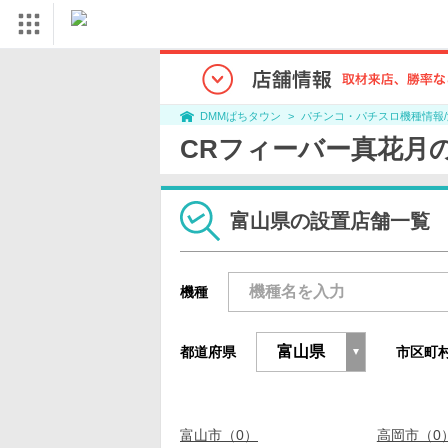
パチンコ・パチスロ機種情報
DMMぱちタウン
CRフィーバー真花月
富山県の設置店舗一覧
機種
都道府県
市区町
富山市（0）
高岡市（0