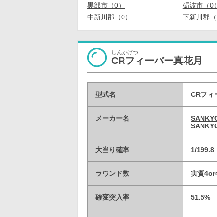
黒部市（0）
砺波市（0
中新川郡（0）
下新川郡（
しんかげつ
CRフィーバー真花月
型式名
CRフィ
メーカー名
SANK
SANK
大当り確率
1/199
ラウンド数
実質4or
確変突入率
51.5%