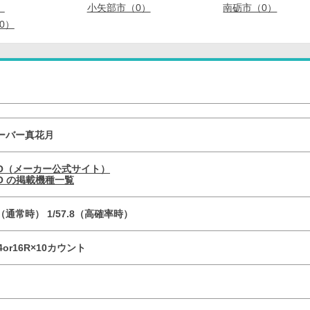
）
小矢部市（0）
南砺市（0）
0）
ーバー真花月
YO（メーカー公式サイト）
YO の掲載機種一覧
.8（通常時） 1/57.8（高確率時）
4or16R×10カウント