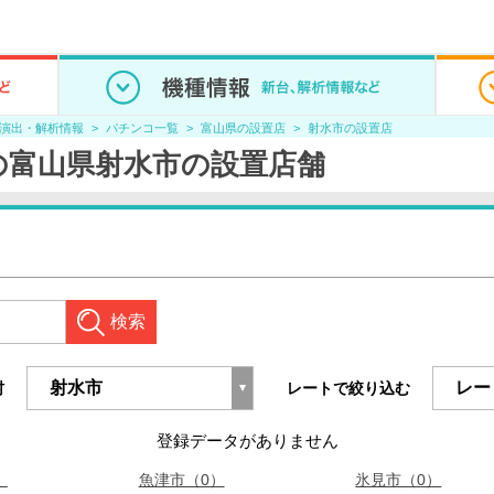
/演出・解析情報
パチンコ一覧
富山県の設置店
射水市の設置店
の富山県射水市の設置店舗
検索
村
レートで絞り込む
登録データがありません
）
魚津市（0）
氷見市（0）