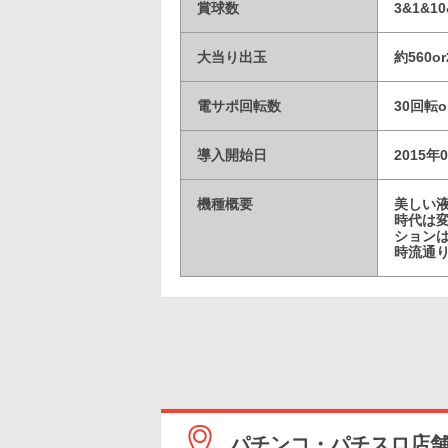
賞球数
3&1&10
大当り出玉
約560or
電サポ回転数
30回転
導入開始日
2015年
機種概要
美しい
時代は
ション
時流通
パチンコ・パチスロ店