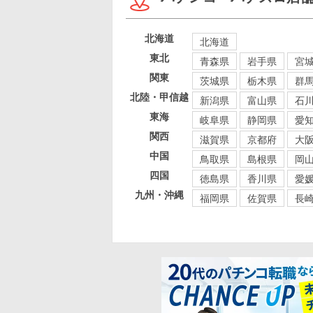
北海道
北海道
東北
青森県
岩手県
宮
関東
茨城県
栃木県
群
北陸・甲信越
新潟県
富山県
石
東海
岐阜県
静岡県
愛
関西
滋賀県
京都府
大
中国
鳥取県
島根県
岡
四国
徳島県
香川県
愛
九州・沖縄
福岡県
佐賀県
長