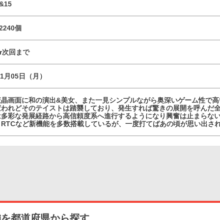
&15
2240個
or次回まで
01月05日（月）
液晶画面に和の演出&美女、また一見シンプルながら奥深いゲーム性で高
変われどそのテイストは踏襲しており、発生すれば驚きの展開を呼んだ
は多彩な発展経路から高信頼度系へ進行するようになり興奮は止まらない!
りRTCなど新機能を多数搭載しているが、一度打てばあの頃が思い出さ
舗を都道府県から探す