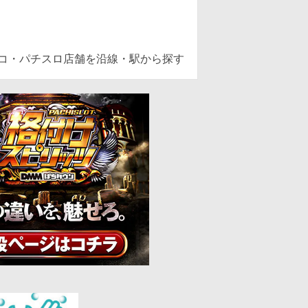
ンコ・パチスロ店舗を沿線・駅から探す