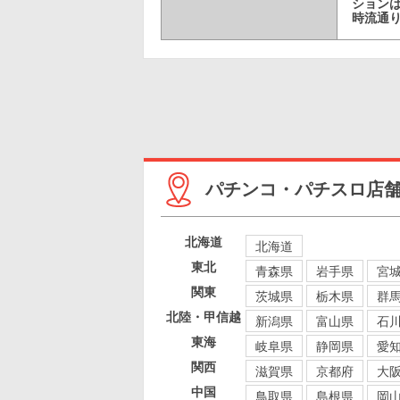
ション
時流通
パチンコ・パチスロ店
北海道
北海道
東北
青森県
岩手県
宮
関東
茨城県
栃木県
群
北陸・甲信越
新潟県
富山県
石
東海
岐阜県
静岡県
愛
関西
滋賀県
京都府
大
中国
鳥取県
島根県
岡