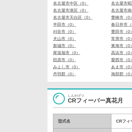
名古屋市中区（0）
名古屋市昭
名古屋市港区（0）
名古屋市南
名古屋市天白区（0）
豊橋市（0
半田市（0）
春日井市（
刈谷市（0）
豊田市（0
犬山市（0）
常滑市（0
新城市（0）
東海市（0
尾張旭市（0）
高浜市（0
田原市（0）
愛西市（0
みよし市（0）
あま市（0
丹羽郡（0）
海部郡（0
しんかげつ
CRフィーバー真花月
型式名
CRフィ