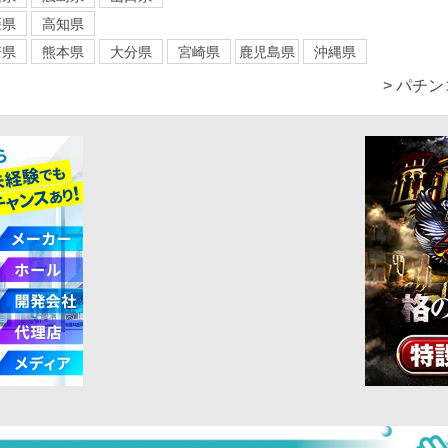
媛県
高知県
崎県
熊本県
大分県
宮崎県
鹿児島県
沖縄県
> パチ