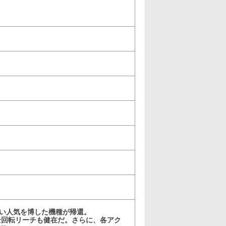
い人気を博した機種が帰還。
全回転リーチも健在だ。さらに、各アク