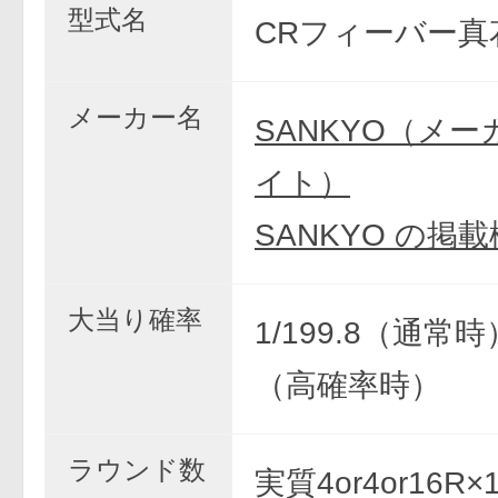
型式名
CRフィーバー真
メーカー名
SANKYO（メ
イト）
SANKYO の掲
大当り確率
1/199.8（通常時）
（高確率時）
ラウンド数
実質4or4or16R