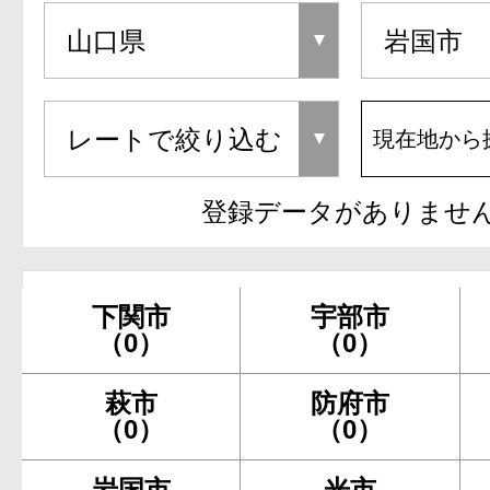
現在地から
登録データがありませ
下関市
宇部市
（0）
（0）
萩市
防府市
（0）
（0）
岩国市
光市