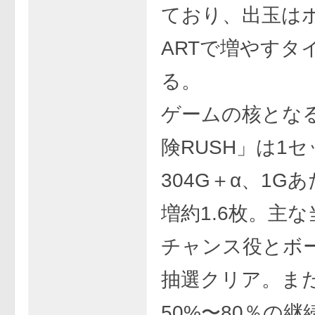
ており、出玉は
ARTで増やすタ
る。
ゲームの核となる
険RUSH」は1セッ
304G＋α、1G
増約1.6枚。主
チャンス役とボ
抽選クリア。また
50%〜80％の