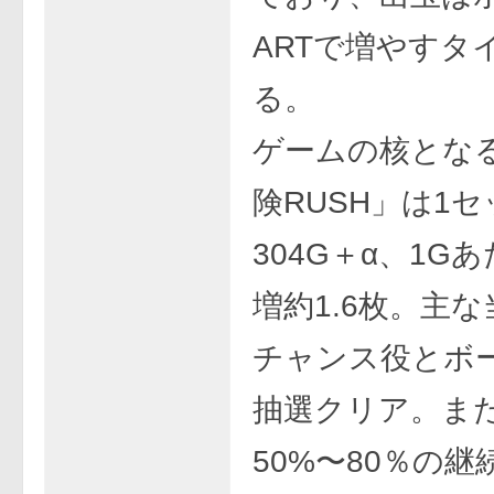
ARTで増やすタ
る。
ゲームの核となる
険RUSH」は1セッ
304G＋α、1G
増約1.6枚。主
チャンス役とボ
抽選クリア。また
50%〜80％の