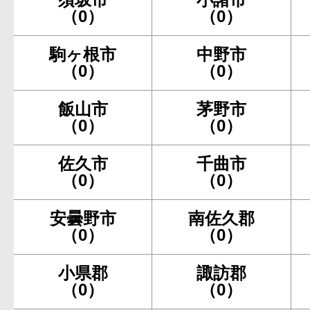
（0）
（0）
駒ヶ根市
中野市
（0）
（0）
飯山市
茅野市
（0）
（0）
佐久市
千曲市
（0）
（0）
安曇野市
南佐久郡
（0）
（0）
小県郡
諏訪郡
（0）
（0）