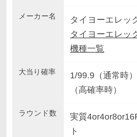
メーカー名
タイヨーエレッ
タイヨーエレック
機種一覧
大当り確率
1/99.9（通常時） 
（高確率時）
ラウンド数
実質4or4or8or
ト