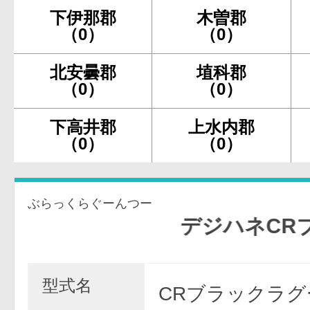
下伊那郡
木曽郡
（0）
（0）
北安曇郡
埴科郡
（0）
（0）
下高井郡
上水内郡
（0）
（0）
ぶらっくらぐーんつー
デジハネCRブラック
型式名
CRブラックラグ