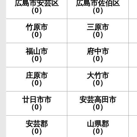
広島市安芸区
広島市佐伯区
（0）
（0）
竹原市
三原市
（0）
（0）
福山市
府中市
（0）
（0）
庄原市
大竹市
（0）
（0）
廿日市市
安芸高田市
（0）
（0）
安芸郡
山県郡
（0）
（0）