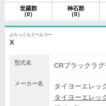
世羅郡
神石郡
（0）
（0）
ぶらっくらぐーんつー
型式名
CRブラックラグ
メーカー名
タイヨーエレッ
タイヨーエレック