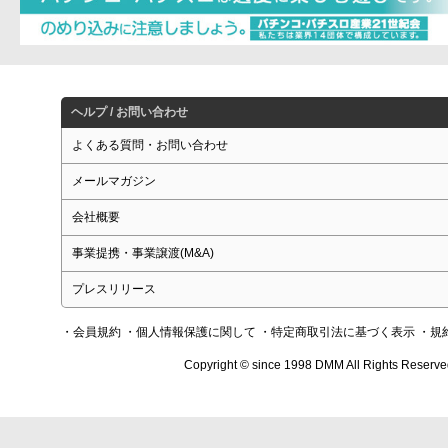
ヘルプ / お問い合わせ
よくある質問・お問い合わせ
メールマガジン
会社概要
事業提携・事業譲渡(M&A)
プレスリリース
・会員規約
・個人情報保護に関して
・特定商取引法に基づく表示
・規
Copyright © since 1998 DMM All Rights Reserve