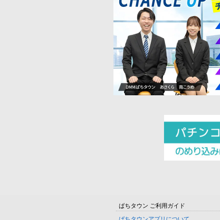
ぱちタウン ご利用ガイド
ぱちタウンアプリについて