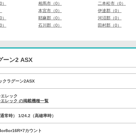
0）
相馬市（0）
二本松市（0）
）
本宮市（0）
伊達郡（0）
0）
耶麻郡（0）
河沼郡（0）
0）
石川郡（0）
田村郡（0）
ーン2 ASX
ックラグーン2ASX
ーエレック
エレック の掲載機種一覧
9（通常時） 1/24.2（高確率時）
4or8or16R×7カウント