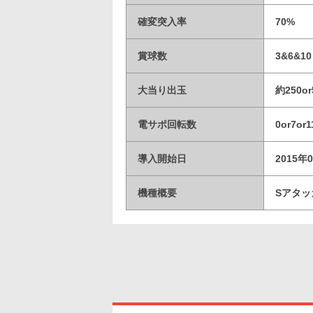
確変突入率
70%
賞球数
3&6&10
大当り出玉
約250or
電サポ回転数
0or7o
導入開始日
2015年
機種概要
Sアタ