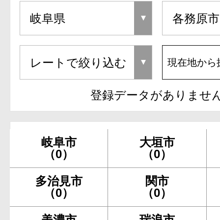
現在地から
登録データがありませ
岐阜市
大垣市
（0）
（0）
多治見市
関市
（0）
（0）
美濃市
瑞浪市