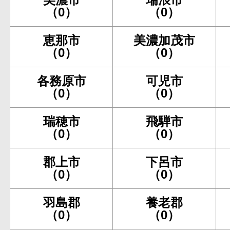
（0）
（0）
恵那市
美濃加茂市
（0）
（0）
各務原市
可児市
（0）
（0）
瑞穂市
飛騨市
（0）
（0）
郡上市
下呂市
（0）
（0）
羽島郡
養老郡
（0）
（0）