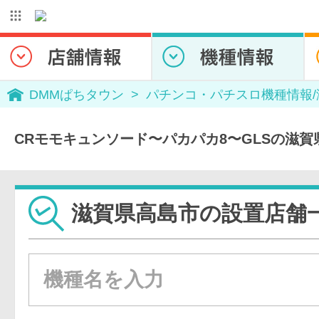
DMMぱちタウン
パチンコ・パチスロ機種情報
CRモモキュンソード〜パカパカ8〜GLSの滋
滋賀県高島市の設置店舗