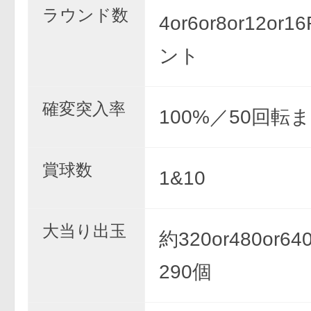
ラウンド数
4or6or8or12or
ント
確変突入率
100%／50回転
賞球数
1&10
大当り出玉
約320or480or640
290個