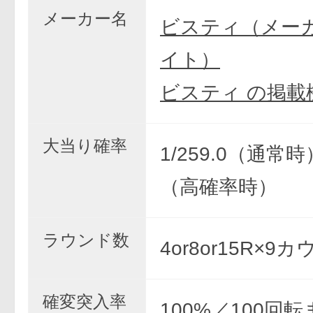
メーカー名
ビスティ（メー
イト）
ビスティ の掲載
大当り確率
1/259.0（通常時）
（高確率時）
ラウンド数
4or8or15R×9
確変突入率
100%／100回