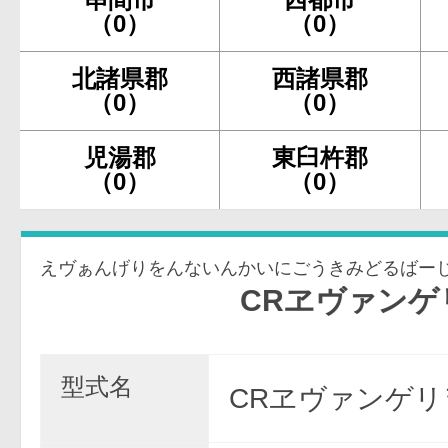
（0）
（0）
北諸県郡
西諸県郡
（0）
（0）
児湯郡
東臼杵郡
（0）
（0）
えヴぁんげりをんないんかいにごうきみどるばー
CRヱヴァンゲリヲン9
型式名
CRヱヴァンゲリ