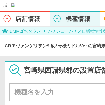
DMMぱちタウン
パチンコ・パチスロ機種情報
CRヱヴァンゲリヲン9 改2号機ミドルVer.の宮
宮崎県西諸県郡の設置店