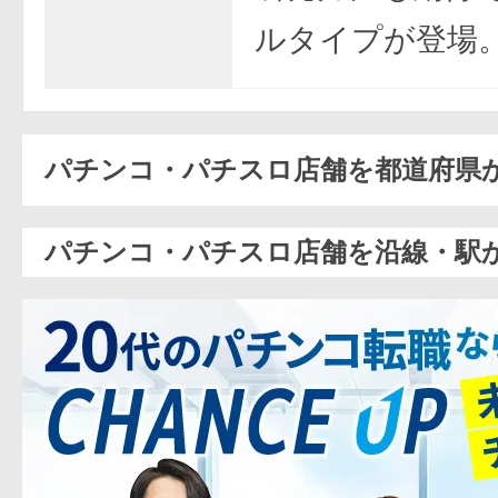
ルタイプが登場
パチンコ・パチスロ店舗を都道府県
パチンコ・パチスロ店舗を沿線・駅