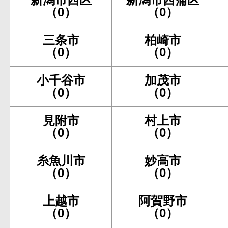
（0）
（0）
三条市
柏崎市
（0）
（0）
小千谷市
加茂市
（0）
（0）
見附市
村上市
（0）
（0）
糸魚川市
妙高市
（0）
（0）
上越市
阿賀野市
（0）
（0）