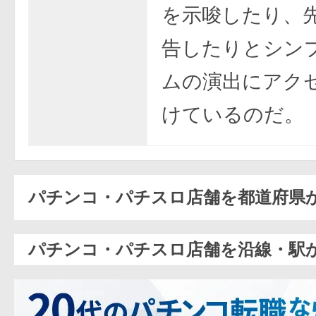
を示唆したり、
告したりとシン
ムの演出にアク
けているのだ。
パチンコ・パチスロ店舗を都道府県
パチンコ・パチスロ店舗を沿線・駅