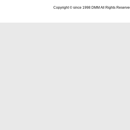
Copyright © since 1998 DMM All Rights Reserve