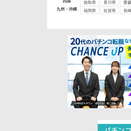
四国
徳島県
香川県
愛
九州・沖縄
福岡県
佐賀県
長