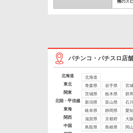
機のス
パチンコ・パチスロ店
北海道
北海道
東北
青森県
岩手県
宮
関東
茨城県
栃木県
群
北陸・甲信越
新潟県
富山県
石
東海
岐阜県
静岡県
愛
関西
滋賀県
京都府
大
中国
鳥取県
島根県
岡