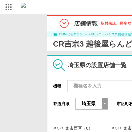
パチンコ・パチスロ機種情報
DMMぱちタウン
CR吉宗3 越後屋らん
埼玉県の設置店舗一覧
機種
都道府県
市区町
さいたま市西区（0）
さいたま市