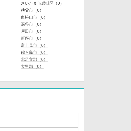
）
さいたま市岩槻区（0）
秩父市（0）
東松山市（0）
深谷市（0）
戸田市（0）
新座市（0）
富士見市（0）
鶴ヶ島市（0）
北足立郡（0）
大里郡（0）