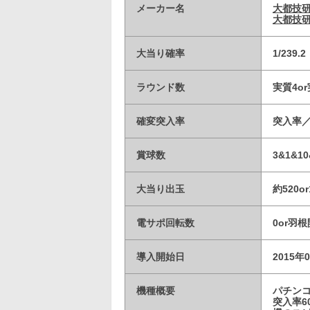
メーカー名
大都技
大都技研
大当り確率
1/239.2
ラウンド数
実質4or
確変突入率
突入率／
賞球数
3&1&10
大当り出玉
約520or
電サポ回転数
0or羽根
導入開始日
2015年
機種概要
パチン
突入率6