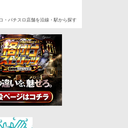
ンコ・パチスロ店舗を沿線・駅から探す