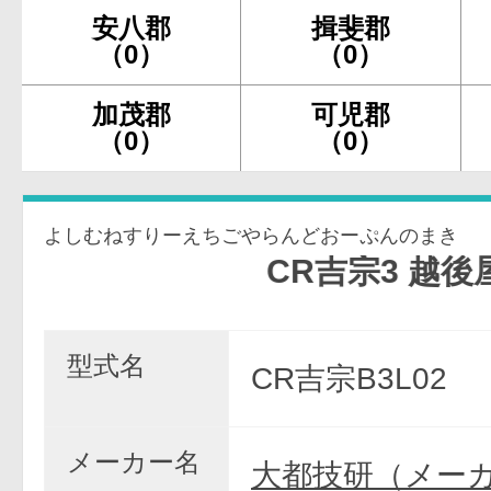
安八郡
揖斐郡
（0）
（0）
加茂郡
可児郡
（0）
（0）
よしむねすりーえちごやらんどおーぷんのまき
CR吉宗3 越後屋らん
型式名
CR吉宗B3L02
メーカー名
大都技研（メー