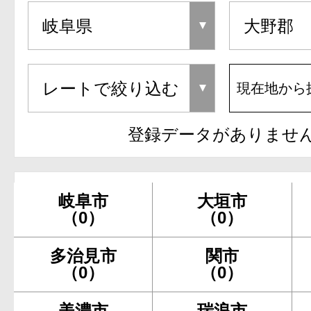
現在地から
登録データがありませ
岐阜市
大垣市
（0）
（0）
多治見市
関市
（0）
（0）
美濃市
瑞浪市