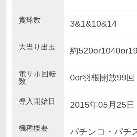
賞球数
3&1&10&14
大当り出玉
約520or1040or1
電サポ回転
0or羽根開放99回
数
導入開始日
2015年05月25
機種概要
パチンコ・パチ