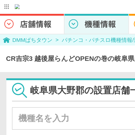
DMMぱちタウン
パチンコ・パチスロ機種情報
CR吉宗3 越後屋らんどOPENの巻の岐阜
岐阜県大野郡の設置店舗