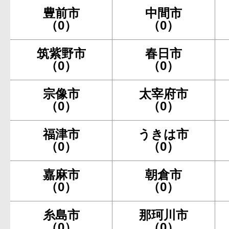
豊前市
中間市
（0）
（0）
筑紫野市
春日市
（0）
（0）
宗像市
太宰府市
（0）
（0）
福津市
うきは市
（0）
（0）
嘉麻市
朝倉市
（0）
（0）
糸島市
那珂川市
（0）
（0）