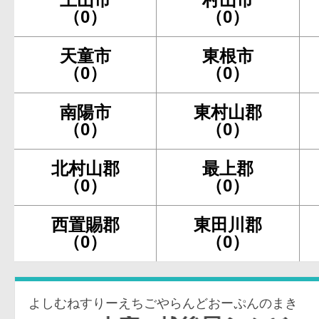
（0）
（0）
天童市
東根市
（0）
（0）
南陽市
東村山郡
（0）
（0）
北村山郡
最上郡
（0）
（0）
西置賜郡
東田川郡
（0）
（0）
よしむねすりーえちごやらんどおーぷんのまき