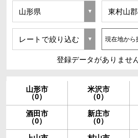
現在地から
登録データがありませ
山形市
米沢市
（0）
（0）
酒田市
新庄市
（0）
（0）
上山市
村山市