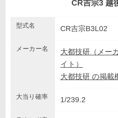
CR吉宗3 越後屋ら
型式名
CR吉宗B3L02
メーカー名
大都技研（メー
イト）
大都技研 の掲載
大当り確率
1/239.2