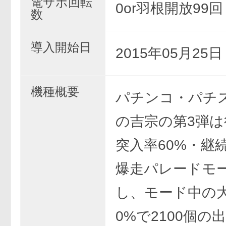
電サポ回転
0or羽根開放99回
数
導入開始日
2015年05月25
機種概要
パチンコ・パチ
の吉宗の第3弾は
突入率60%・継続
爆走パレードモ
し、モード中の
0%で2100個の