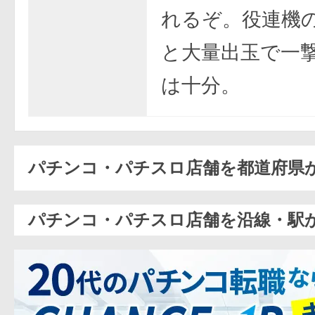
れるぞ。役連機
と大量出玉で一
は十分。
パチンコ・パチスロ店舗を都道府県
パチンコ・パチスロ店舗を沿線・駅