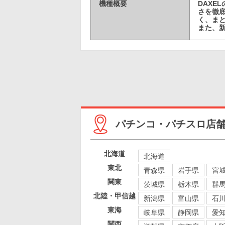
機種概要
DAXE
さを徹
く、ま
また、
パチンコ・パチスロ店
北海道
北海道
東北
青森県
岩手県
宮
関東
茨城県
栃木県
群
北陸・甲信越
新潟県
富山県
石
東海
岐阜県
静岡県
愛
関西