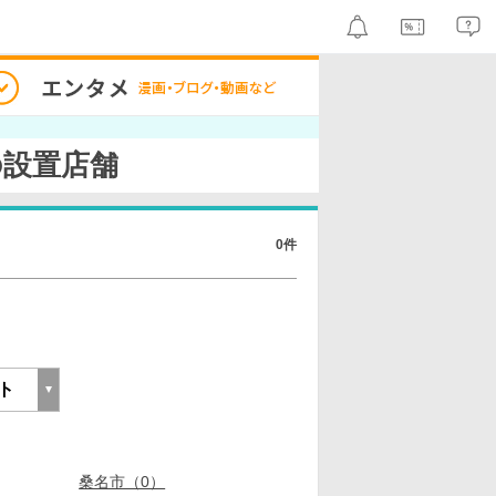
の設置店舗
0件
桑名市（0）