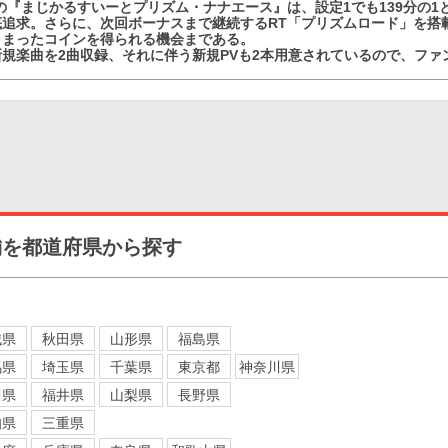
Lの『まじかるすいーとプリズム・ナナエース』は、設定1でも139分の
底追求。さらに、次回ボーナスまで継続するRT「プリズムロード」を搭
とまったコインを得られる機会まである。
新規楽曲を2曲収録、それに伴う新規PVも2本用意されているので、フ
舗を都道府県から探す
城県
秋田県
山形県
福島県
馬県
埼玉県
千葉県
東京都
神奈川県
川県
福井県
山梨県
長野県
知県
三重県