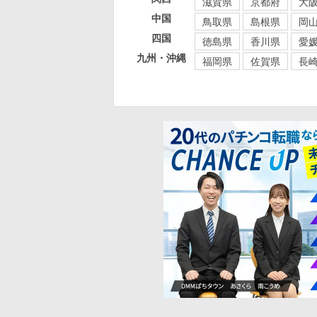
滋賀県
京都府
大
中国
鳥取県
島根県
岡
四国
徳島県
香川県
愛
九州・沖縄
福岡県
佐賀県
長