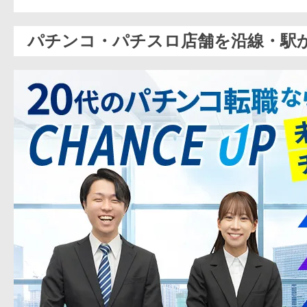
パチンコ・パチスロ店舗を沿線・駅