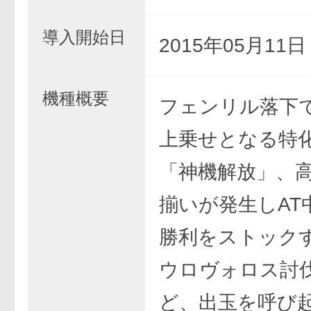
導入開始日
2015年05月11
機種概要
フェンリル落下
上乗せとなる特
「神機解放」、高
揃いが発生しAT
勝利をストック
ウロヴォロス討
ど、出玉を呼び