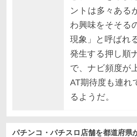
ントは多々ある
わ興味をそそる
現象」と呼ばれ
発生する押し順
で、ナビ頻度が
AT期待度も連れ
るようだ。
パチンコ・パチスロ店舗を都道府県