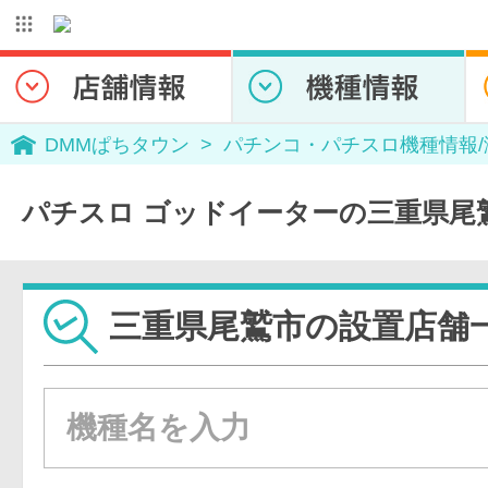
DMMぱちタウン
パチンコ・パチスロ機種情報
パチスロ ゴッドイーターの三重県尾
三重県尾鷲市の設置店舗