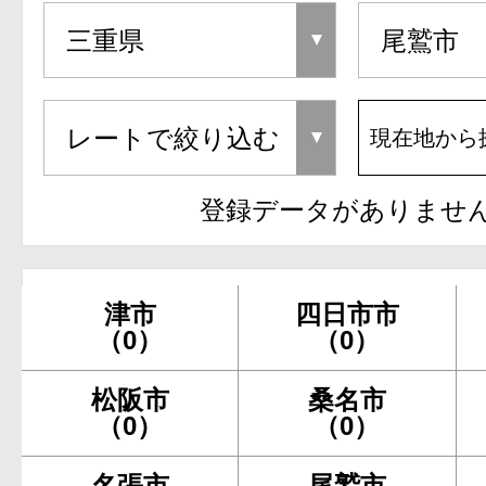
現在地から
登録データがありませ
津市
四日市市
（0）
（0）
松阪市
桑名市
（0）
（0）
名張市
尾鷲市