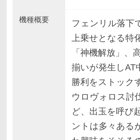
機種概要
フェンリル落下
上乗せとなる特
「神機解放」、高
揃いが発生しAT
勝利をストック
ウロヴォロス討
ど、出玉を呼び
ントは多々ある