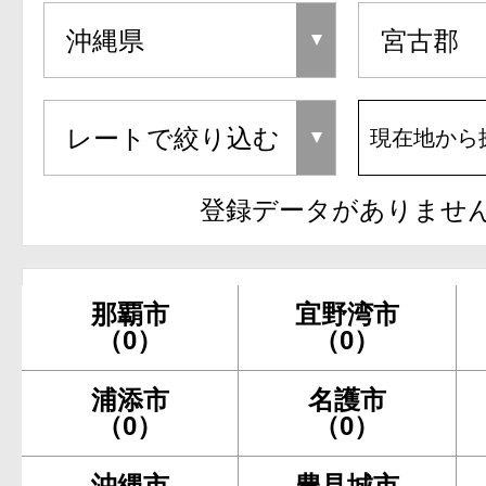
現在地から
登録データがありませ
那覇市
宜野湾市
（0）
（0）
浦添市
名護市
（0）
（0）
沖縄市
豊見城市