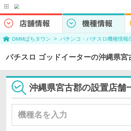
DMMぱちタウン
パチンコ・パチスロ機種情報
パチスロ ゴッドイーターの沖縄県宮
沖縄県宮古郡の設置店舗