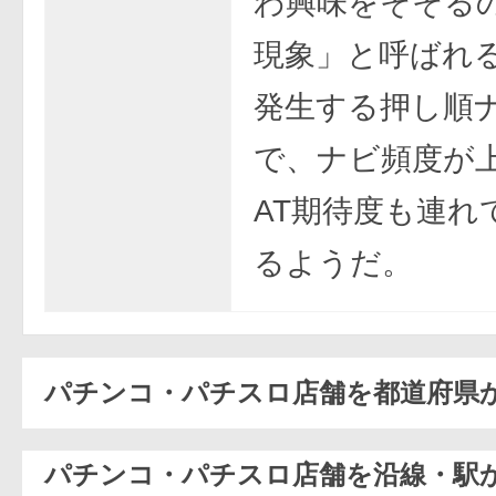
わ興味をそそる
現象」と呼ばれ
発生する押し順
で、ナビ頻度が
AT期待度も連れ
るようだ。
パチンコ・パチスロ店舗を都道府県
パチンコ・パチスロ店舗を沿線・駅