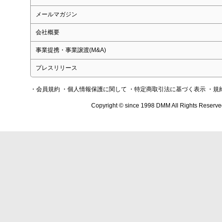
メールマガジン
会社概要
事業提携・事業譲渡(M&A)
プレスリリース
・会員規約
・個人情報保護に関して
・特定商取引法に基づく表示
・規
Copyright © since 1998 DMM All Rights Reserve