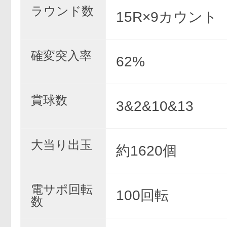
ラウンド数
15R×9カウント
確変突入率
62%
賞球数
3&2&10&13
大当り出玉
約1620個
電サポ回転
100回転
数