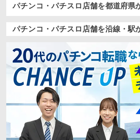
パチンコ・パチスロ店舗を都道府県
パチンコ・パチスロ店舗を沿線・駅