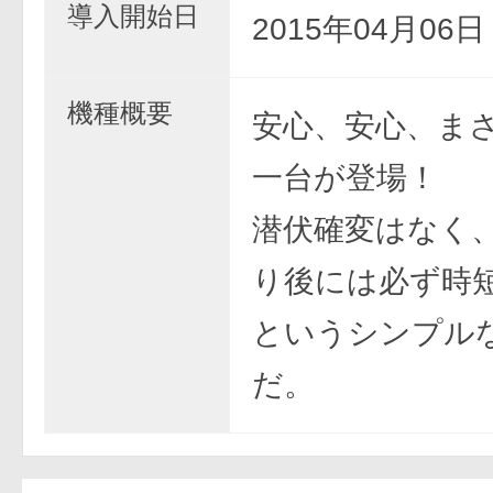
導入開始日
2015年04月06
機種概要
安心、安心、ま
一台が登場！
潜伏確変はなく
り後には必ず時短
というシンプル
だ。