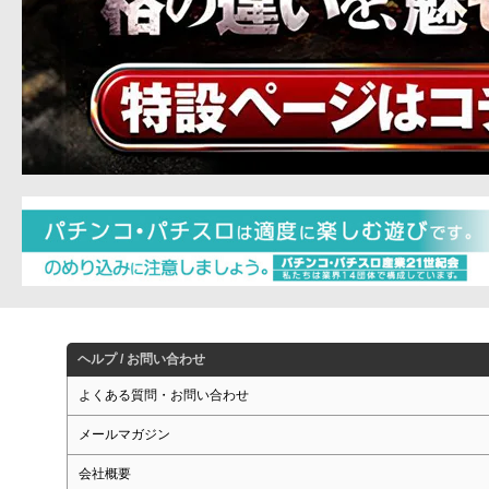
ヘルプ / お問い合わせ
よくある質問・お問い合わせ
メールマガジン
会社概要