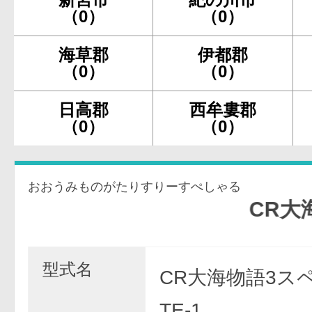
（0）
（0）
海草郡
伊都郡
（0）
（0）
日高郡
西牟婁郡
（0）
（0）
おおうみものがたりすりーすぺしゃる
CR大海物
型式名
CR大海物語3ス
TE-1