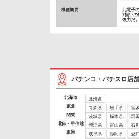
機種概要
北電子の
7揃い
強力だ
パチンコ・パチスロ店
北海道
北海道
東北
青森県
岩手県
宮
関東
茨城県
栃木県
群
北陸・甲信越
新潟県
富山県
石
東海
岐阜県
静岡県
愛