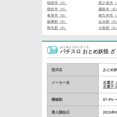
指宿市（0）
西之表市（
曽於市（0）
霧島市（0
奄美市（0）
南九州市（
薩摩郡（0）
出水郡（0
熊毛郡（0）
大島郡（0
おとめようかいざくろ
パチスロ おとめ妖怪 ざ
型式名
おとめ妖
メーカー名
北電子
北電子 
機械割
97.4% 
導入開始日
2015年