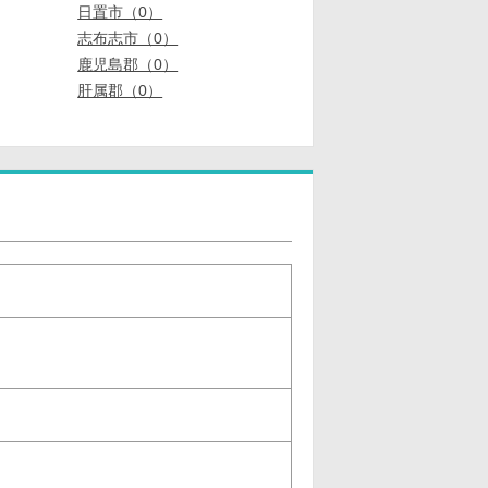
日置市（0）
志布志市（0）
鹿児島郡（0）
肝属郡（0）