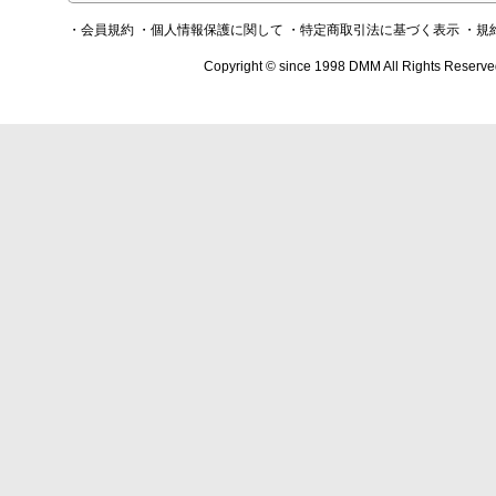
・会員規約
・個人情報保護に関して
・特定商取引法に基づく表示
・規
Copyright © since 1998 DMM All Rights Reserve