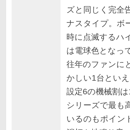
ズと同じく完全
ナスタイプ。ボ
時に点滅するハ
は電球色となっ
往年のファンに
かしい1台とい
設定6の機械割は
シリーズで最も
いるのもポイン