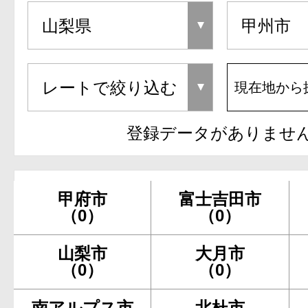
現在地から
登録データがありませ
甲府市
富士吉田市
（0）
（0）
山梨市
大月市
（0）
（0）
南アルプス市
北杜市