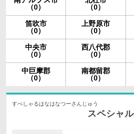
（0）
（0）
笛吹市
上野原市
（0）
（0）
中央市
西八代郡
（0）
（0）
中巨摩郡
南都留郡
（0）
（0）
すぺしゃるはなはなつーさんじゅう
スペシャルハナハ