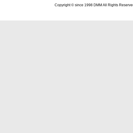
Copyright © since 1998 DMM All Rights Reserve