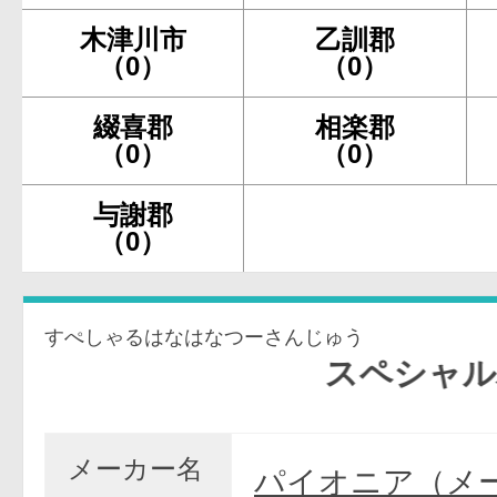
木津川市
乙訓郡
（0）
（0）
綴喜郡
相楽郡
（0）
（0）
与謝郡
（0）
すぺしゃるはなはなつーさんじゅう
スペシャルハナハ
メーカー名
パイオニア（メ