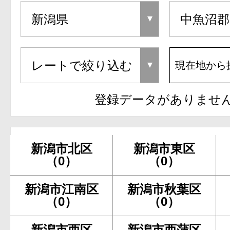
現在地から
登録データがありませ
新潟市北区
新潟市東区
（0）
（0）
新潟市江南区
新潟市秋葉区
（0）
（0）
新潟市西区
新潟市西蒲区