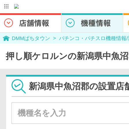
DMMぱちタウン
パチンコ・パチスロ機種情報
押し順ケロルンの新潟県中魚沼
新潟県中魚沼郡の設置店