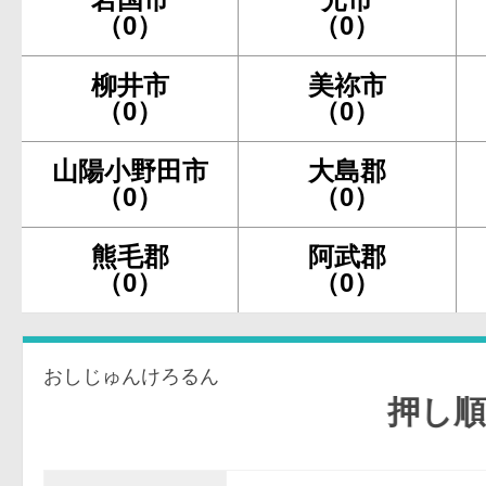
（0）
（0）
柳井市
美祢市
（0）
（0）
山陽小野田市
大島郡
（0）
（0）
熊毛郡
阿武郡
（0）
（0）
おしじゅんけろるん
押し順ケ