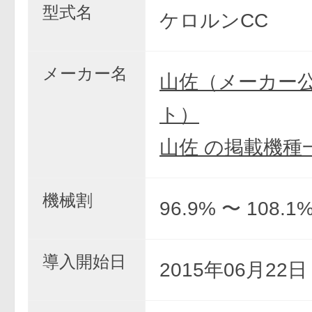
型式名
ケロルンCC
メーカー名
山佐（メーカー
ト）
山佐 の掲載機種
機械割
96.9% 〜 108.1
導入開始日
2015年06月22