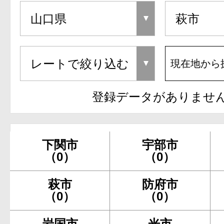
現在地から
登録データがありませ
下関市
宇部市
（0）
（0）
萩市
防府市
（0）
（0）
岩国市
光市