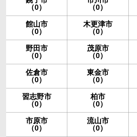
（0）
（0）
館山市
木更津市
（0）
（0）
野田市
茂原市
（0）
（0）
佐倉市
東金市
（0）
（0）
習志野市
柏市
（0）
（0）
市原市
流山市
（0）
（0）