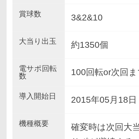
賞球数
3&2&10
大当り出玉
約1350個
電サポ回転
100回転or次回
数
導入開始日
2015年05月18
機種概要
確変時は次回大