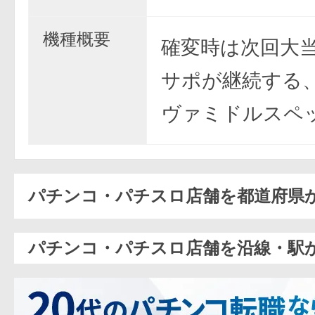
機種概要
確変時は次回大
サポが継続する
ヴァミドルスペ
パチンコ・パチスロ店舗を都道府県
パチンコ・パチスロ店舗を沿線・駅