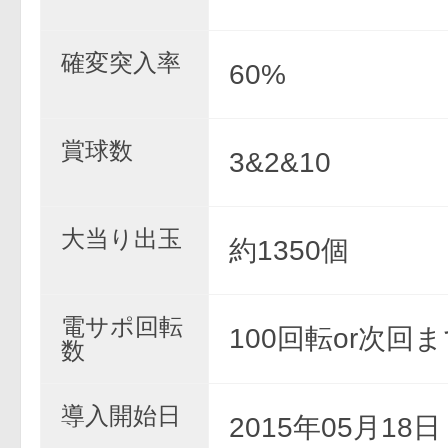
確変突入率
60%
賞球数
3&2&10
大当り出玉
約1350個
電サポ回転
100回転or次回
数
導入開始日
2015年05月18