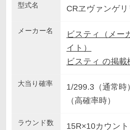
型式名
CRヱヴァンゲリ
メーカー名
ビスティ（メー
イト）
ビスティ の掲載
大当り確率
1/299.3（通常時）
（高確率時）
ラウンド数
15R×10カウント