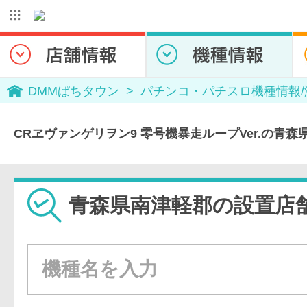
DMMぱちタウン
パチンコ・パチスロ機種情報
CRヱヴァンゲリヲン9 零号機暴走ループVer.の青
青森県南津軽郡の設置店