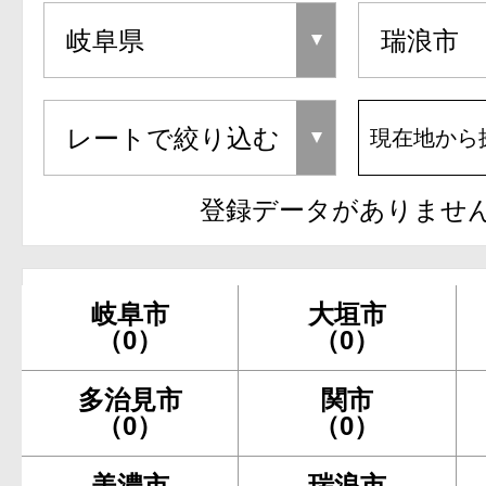
現在地から
登録データがありませ
岐阜市
大垣市
（0）
（0）
多治見市
関市
（0）
（0）
美濃市
瑞浪市