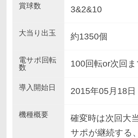
賞球数
3&2&10
大当り出玉
約1350個
電サポ回転
100回転or次回
数
導入開始日
2015年05月18
機種概要
確変時は次回大
サポが継続する