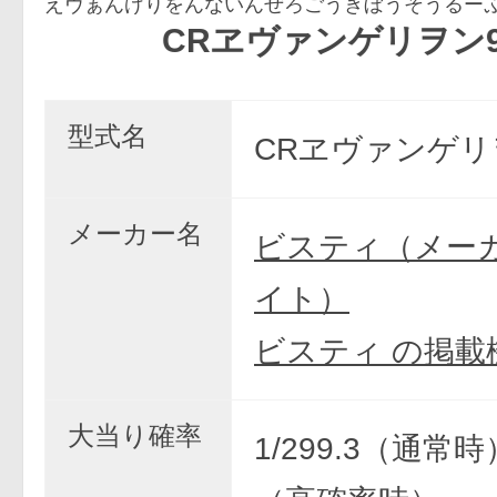
えヴぁんげりをんないんぜろごうきぼうそうるー
CRヱヴァンゲリヲン9 零号機
型式名
CRヱヴァンゲリ
メーカー名
ビスティ（メー
イト）
ビスティ の掲載
大当り確率
1/299.3（通常時）