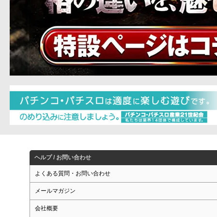
ヘルプ / お問い合わせ
よくある質問・お問い合わせ
メールマガジン
会社概要