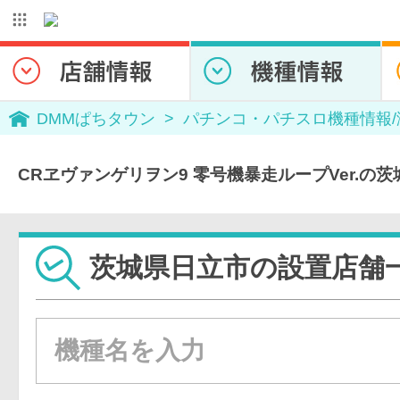
DMMぱちタウン
パチンコ・パチスロ機種情報
CRヱヴァンゲリヲン9 零号機暴走ループVer.の
茨城県日立市の設置店舗